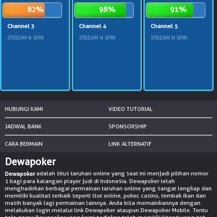
82%
98%
91%
Channel 3
Channel 4
Channel 5
STREAM N SPIN
STREAM N SPIN
STREAM N SPIN
HUBUNGI KAMI
VIDEO TUTORIAL
JADWAL BANK
SPONSORSHIP
CARA BERMAIN
LINK ALTERNATIF
Dewapoker
adalah situs taruhan online yang saat ini menjadi pilihan nomor
Dewapoker
1 bagi para kalangan player judi di Indonesia. Dewapoker telah
menghadirkan berbagai permainan taruhan online yang sangat lengkap dan
memiliki kualitas terbaik seperti slot online, poker, casino, tembak ikan dan
masih banyak lagi permainan lainnya. Anda bisa memainkannya dengan
melakukan login melalui link Dewapoker ataupun Dewapoker Mobile. Tentu
saja game Dewapoker yang kami sediakan telah memiliki lisensi yang sah