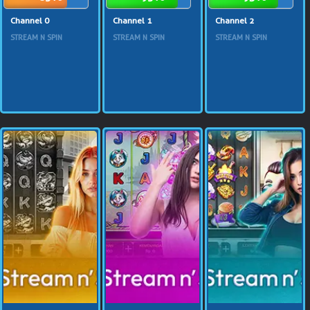
© Copyright 2026 dewapokerid.vip - All right reserved | 18+
Channel 0
Channel 1
Channel 2
STREAM N SPIN
STREAM N SPIN
STREAM N SPIN