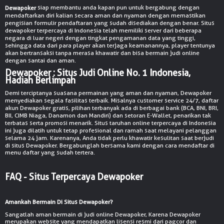
siap membantu anda kapan pun untuk bergabung dengan
© Copyright 2026 dewapokerid.vip - All right reserved | 18+
Dewapoker
mendaftarkan diri kalian secara aman dan nyaman dengan memastikan
pengisian formulir pendaftaran yang sudah disediakan dengan benar. Situs
dewapoker terpercaya di Indonesia telah memiliki server dari beberapa
negara di luar negeri dengan tingkat pengamanan data yang tinggi,
sehingga data dari para player akan terjaga keamanannya, player tentunya
akan bertransaksi tanpa merasa khawatir dan bisa bermain judi online
dengan santai dan aman.
Dewapoker : Situs Judi Online No. 1 Indonesia,
Hadiah Berlimpah
Demi terciptanya suasana permainan yang aman dan nyaman, Dewapoker
menyediakan segala fasilitas terbaik. Misalnya customer service 24/7, daftar
akun Dewapoker gratis, pilihan terbanyak ada di berbagai bank (BCA, BNI, BRI,
BII, CIMB Niaga, Danamon dan Mandiri) dan setoran E-Wallet, penarikan tak
terbatas serta promosi menarik. Situs taruhan online terpercaya di Indonesia
ini juga dilatih untuk tetap profesional dan ramah saat melayani pelanggan
selama 24 jam. Karenanya, Anda tidak perlu khawatir kesulitan saat berjudi
di situs Dewapoker. Bergabunglah bersama kami dengan cara mendaftar di
menu daftar yang sudah tertera.
FAQ - Situs Terpercaya Dewapoker
Amankah Bermain Di Situs Dewapoker?
Sangatlah aman bermain di judi online Dewapoker, Karena Dewapoker
merupakan website yang mendapatkan lisensi resmi dari pagcor dan